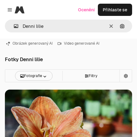
Magnific
Ocenění
Přihlaste se
Close menu
Zrušit
Hledat
Obrázek generovaný AI
Video generované AI
Fotky Denni lilie
Fotografie
Filtry