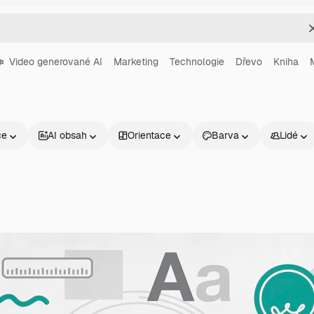
Video generované AI
Marketing
Technologie
Dřevo
Kniha
ce
AI obsah
Orientace
Barva
Lidé
Produkty
Začněte