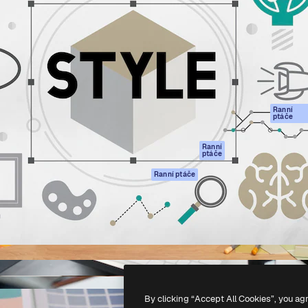
rma pro tvorbu vaší nejlepší
Spaces
Academy
1 milion předplatitelů napříč
AI asistent
Dokumentace
ky, agenturami a studii.
AI generátor
Podpora
obrázků
Podmínky použití
AI generátor videa
Zásady ochrany
AI hlasový
osobních údajů
generátor
Ranní
Originály
ptáče
Stock obsah
Zásady používán
MCP pro
souborů cookie
Ranní
ptáče
Claude/ChatGPT
Centrum důvěry
Agenti
Ranní ptáče
Partneři
API
Firmy
Mobilní aplikace
Všechny nástroje
Magnific
-
2026
Freepik Company S.L.U.
Všechna práva vyhrazena
.
By clicking “Accept All Cookies”, you ag