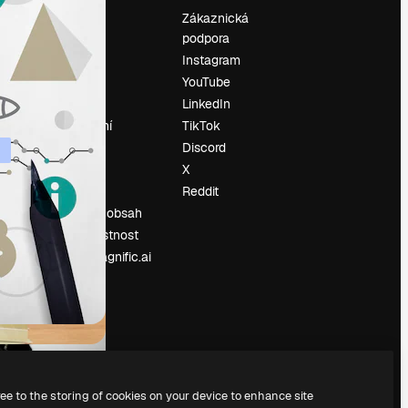
Ocenění
Zákaznická
podpora
O nás
Instagram
Recenze
YouTube
Kariéra
LinkedIn
Trendy
vyhledávání
TikTok
Blog
Discord
Události
X
í
Slidesgo
Reddit
Prodávejte obsah
Tisková místnost
Hledáte magnific.ai
ree to the storing of cookies on your device to enhance site