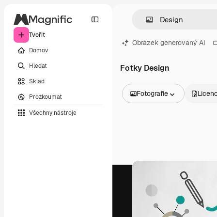
Tvořit
Obrázek generovaný AI
Domov
Hledat
Fotky Design
Sklad
Fotografie
Licen
Prozkoumat
Všechny obrázky
Všechny nástroje
Vektory
Ilustrace
Fotografie
PSD
Šablony
Makety
Videa
Záběry
Pohybová grafika
Video šablony
Ikony
3D modely
Písma