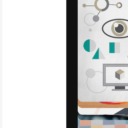
Kreativní platfo
práce. Více než 
kreativci, podni
Čeština
Copyright © 2010