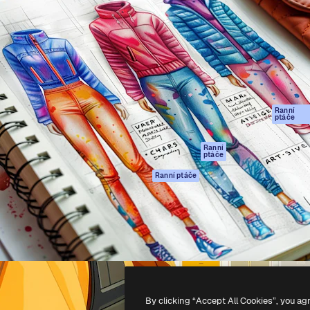
rma pro tvorbu vaší nejlepší
Spaces
Academy
1 milion předplatitelů napříč
AI asistent
Dokumentace
ky, agenturami a studii.
AI generátor
Podpora
obrázků
Podmínky použití
AI generátor videa
Zásady ochrany
AI hlasový
osobních údajů
generátor
Ranní
Originály
ptáče
Stock obsah
Zásady používán
MCP pro
souborů cookie
Ranní
ptáče
Claude/ChatGPT
Centrum důvěry
Agenti
Ranní ptáče
Partneři
API
Firmy
Mobilní aplikace
Všechny nástroje
Magnific
-
2026
Freepik Company S.L.U.
Všechna práva vyhrazena
.
By clicking “Accept All Cookies”, you ag