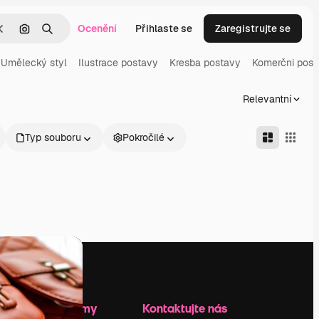
Ocenění
Přihlaste se
Zaregistrujte se
Zrušit
Hledat podle obrázku
Hledat
Umělecký styl
Ilustrace postavy
Kresba postavy
Komerčni post
Relevantní
Typ souboru
Pokročilé
Zdroje firmy
Kontaktujte nás