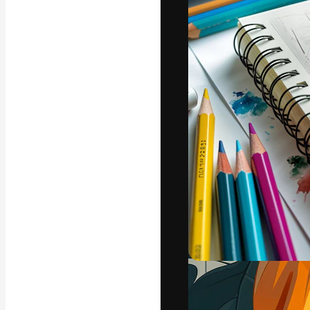
Kreativní platfo
práce. Více než 
kreativci, podni
Čeština
Copyright © 2010