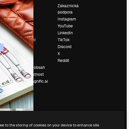
Ocenění
Zákaznická
podpora
O nás
Instagram
Recenze
YouTube
Kariéra
LinkedIn
Trendy
vyhledávání
TikTok
Blog
Discord
Události
X
í
Slidesgo
Reddit
Prodávejte obsah
Tisková místnost
Hledáte magnific.ai
ree to the storing of cookies on your device to enhance site