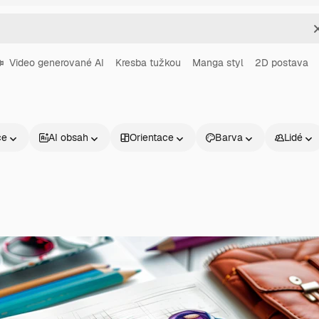
Video generované AI
Kresba tužkou
Manga styl
2D postava
ce
AI obsah
Orientace
Barva
Lidé
Produkty
Začněte