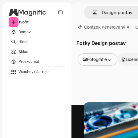
Tvořit
Obrázek generovaný AI
Domov
Hledat
Fotky Design postav
Sklad
Fotografie
Licen
Prozkoumat
Všechny obrázky
Všechny nástroje
Vektory
Ilustrace
Fotografie
PSD
Šablony
Makety
Videa
Záběry
Pohybová grafika
Video šablony
Ikony
3D modely
Písma