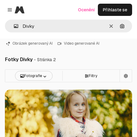
Magnific
Ocenění
Přihlaste se
Close menu
Zrušit
Hledat
Obrázek generovaný AI
Video generované AI
Fotky Divky
- Stránka 2
Fotografie
Filtry