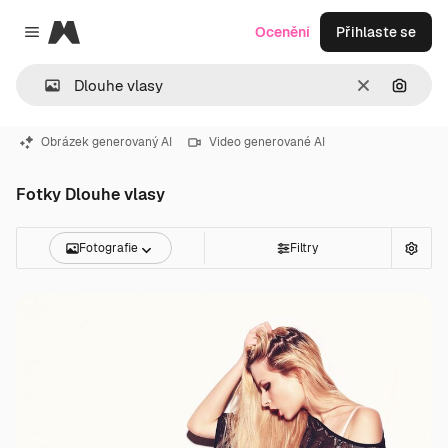
Magnific
Ocenění
Přihlaste se
Close menu
Zrušit
Hledat
Obrázek generovaný AI
Video generované AI
Fotky Dlouhe vlasy
Fotografie
Filtry