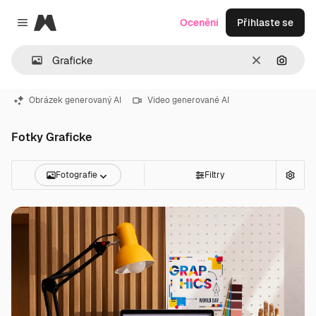
Magnific
Ocenění
Přihlaste se
Close menu
Zrušit
Hledat
Obrázek generovaný AI
Video generované AI
Fotky Graficke
Fotografie
Filtry