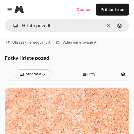
Magnific
Ocenění
Přihlaste se
Close menu
Zrušit
Hledat
Obrázek generovaný AI
Video generované AI
Fotky Hriste pozadi
Fotografie
Filtry