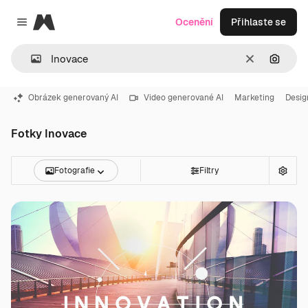
Magnific
Ocenění
Přihlaste se
Close menu
Zrušit
Hledat
Obrázek generovaný AI
Video generované AI
Marketing
Desig
Fotky Inovace
Fotografie
Filtry