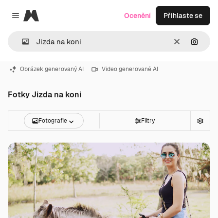
Magnific
Ocenění
Přihlaste se
Close menu
Zrušit
Hledat
Obrázek generovaný AI
Video generované AI
Fotky Jizda na koni
Fotografie
Filtry