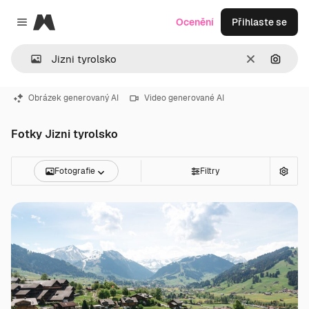
Magnific
Ocenění
Přihlaste se
Close menu
Zrušit
Hledat
Obrázek generovaný AI
Video generované AI
Fotky Jizni tyrolsko
Fotografie
Filtry