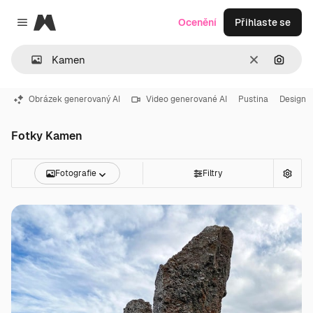
Magnific
Ocenění
Přihlaste se
Close menu
Zrušit
Hledat
Obrázek generovaný AI
Video generované AI
Pustina
Design
Fotky Kamen
Fotografie
Filtry