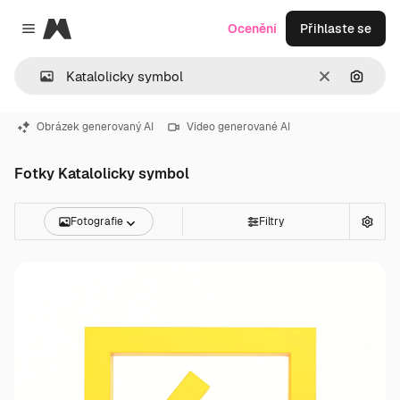
Magnific
Ocenění
Přihlaste se
Close menu
Zrušit
Hledat
Obrázek generovaný AI
Video generované AI
Fotky Katalolicky symbol
Fotografie
Filtry