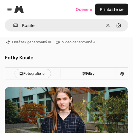
Magnific
Ocenění
Přihlaste se
Close menu
Zrušit
Hledat
Obrázek generovaný AI
Video generované AI
Fotky Kosile
Fotografie
Filtry