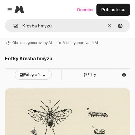
Magnific
Ocenění
Přihlaste se
Close menu
Zrušit
Hledat
Obrázek generovaný AI
Video generované AI
Fotky Kresba hmyzu
Fotografie
Filtry