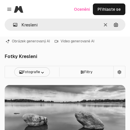
Magnific
Ocenění
Přihlaste se
Close menu
Zrušit
Hledat
Obrázek generovaný AI
Video generované AI
Fotky Kresleni
Fotografie
Filtry