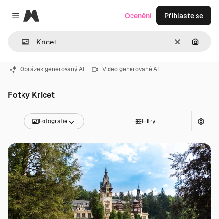
Magnific
Ocenění
Přihlaste se
Close menu
Zrušit
Hledat
Obrázek generovaný AI
Video generované AI
Fotky Kricet
Fotografie
Filtry