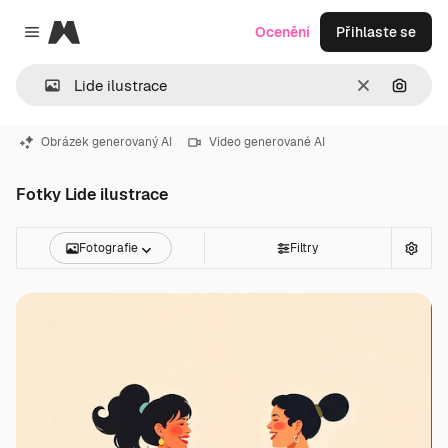
Magnific
Ocenění
Přihlaste se
Close menu
Zrušit
Hledat
Obrázek generovaný AI
Video generované AI
Fotky Lide ilustrace
Fotografie
Filtry