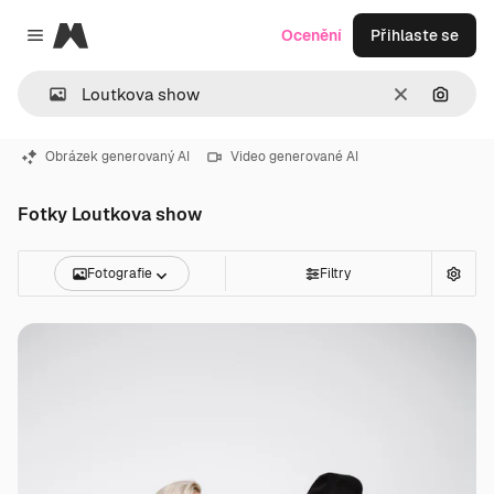
Magnific
Ocenění
Přihlaste se
Close menu
Zrušit
Hledat
Obrázek generovaný AI
Video generované AI
Fotky Loutkova show
Fotografie
Filtry