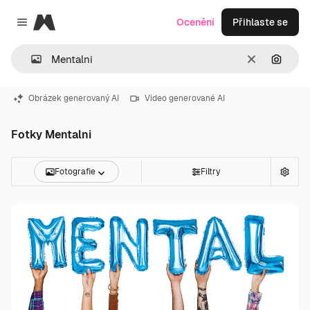
Magnific
Ocenění
Přihlaste se
Close menu
Zrušit
Hledat
Obrázek generovaný AI
Video generované AI
Fotky Mentalni
Fotografie
Filtry