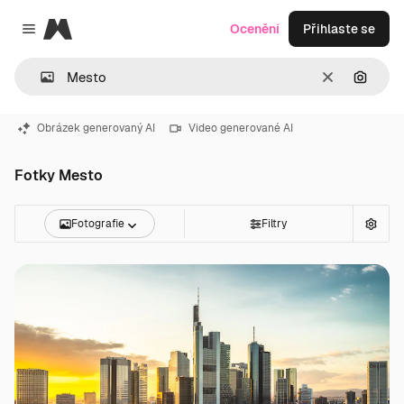
Magnific
Ocenění
Přihlaste se
Close menu
Zrušit
Hledat
Obrázek generovaný AI
Video generované AI
Fotky Mesto
Fotografie
Filtry