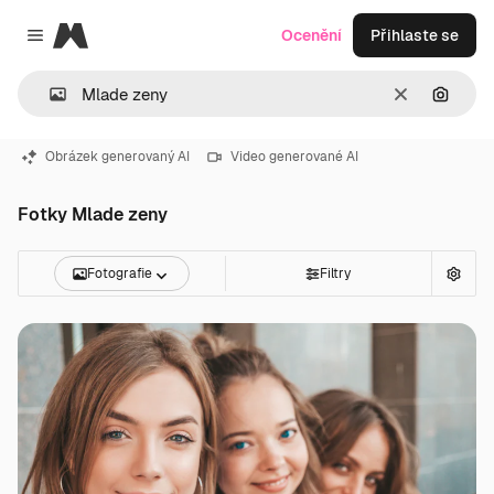
Magnific
Ocenění
Přihlaste se
Close menu
Zrušit
Hledat
Obrázek generovaný AI
Video generované AI
Fotky Mlade zeny
Fotografie
Filtry