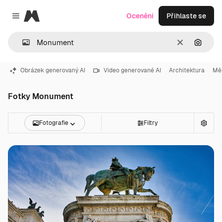
Magnific
Ocenění
Přihlaste se
Close menu
Zrušit
Hledat
Obrázek generovaný AI
Video generované AI
Architektura
Mě
Fotky Monument
Fotografie
Filtry