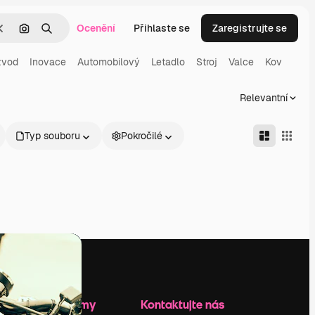
Ocenění
Přihlaste se
Zaregistrujte se
Zrušit
Hledat podle obrázku
Hledat
zvod
Inovace
Automobilový
Letadlo
Stroj
Valce
Kov
Relevantní
Typ souboru
Pokročilé
Zdroje firmy
Kontaktujte nás