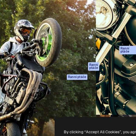
rma pro tvorbu vaší nejlepší
Spaces
Academy
1 milion předplatitelů napříč
AI asistent
Dokumentace
ky, agenturami a studii.
AI generátor
Podpora
obrázků
Podmínky použití
AI generátor videa
Zásady ochrany
AI hlasový
osobních údajů
generátor
Ranní
Originály
ptáče
Stock obsah
Zásady používán
MCP pro
souborů cookie
Ranní
ptáče
Claude/ChatGPT
Centrum důvěry
Agenti
Ranní ptáče
Partneři
API
Firmy
Mobilní aplikace
Všechny nástroje
Magnific
-
2026
Freepik Company S.L.U.
Všechna práva vyhrazena
.
By clicking “Accept All Cookies”, you ag