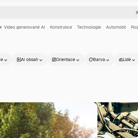
Video generované AI
Konstrukce
Technologie
Automobil
Ro
ce
AI obsah
Orientace
Barva
Lidé
Produkty
Začněte