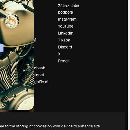
Ocenění
Zákaznická
podpora
O nás
Instagram
Recenze
YouTube
Kariéra
LinkedIn
Trendy
vyhledávání
TikTok
Blog
Discord
Události
X
í
Slidesgo
Reddit
Prodávejte obsah
Tisková místnost
Hledáte magnific.ai
ree to the storing of cookies on your device to enhance site