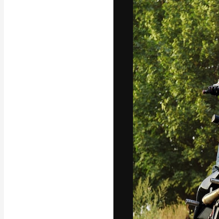
Kreativní platfo
práce. Více než 
kreativci, podni
Čeština
Copyright © 2010