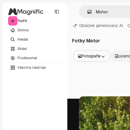
Tvořit
Obrázek generovaný AI
Domov
Hledat
Fotky Motor
Sklad
Fotografie
Licen
Prozkoumat
Všechny obrázky
Všechny nástroje
Vektory
Ilustrace
Fotografie
PSD
Šablony
Makety
Videa
Záběry
Pohybová grafika
Video šablony
Ikony
3D modely
Písma