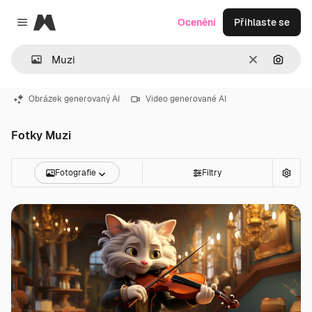
Magnific
Ocenění
Přihlaste se
Close menu
Zrušit
Hledat
Obrázek generovaný AI
Video generované AI
Fotky Muzi
Fotografie
Filtry