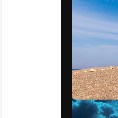
Kreativní platfo
práce. Více než 
kreativci, podni
Čeština
Copyright © 2010