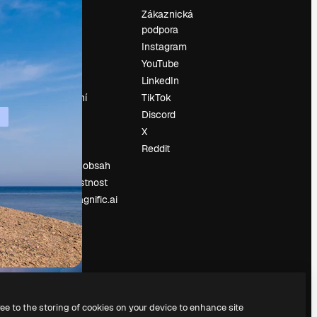
Ocenění
Zákaznická
podpora
O nás
Instagram
Recenze
YouTube
Kariéra
LinkedIn
Trendy
vyhledávání
TikTok
Blog
Discord
Události
X
í
Slidesgo
Reddit
Prodávejte obsah
Tisková místnost
Hledáte magnific.ai
ree to the storing of cookies on your device to enhance site