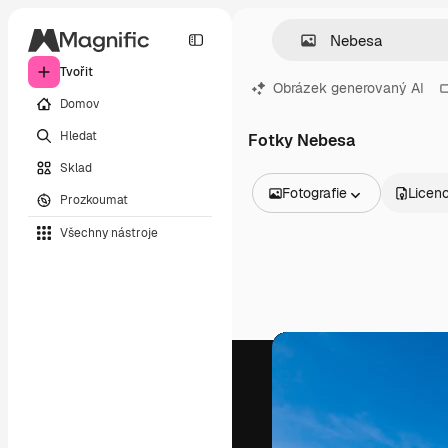
Tvořit
Obrázek generovaný AI
Domov
Hledat
Fotky Nebesa
Sklad
Fotografie
Licen
Prozkoumat
Všechny obrázky
Všechny nástroje
Vektory
Ilustrace
Fotografie
PSD
Šablony
Makety
Videa
Záběry
Pohybová grafika
Video šablony
Ikony
3D modely
Písma