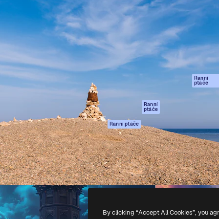
rma pro tvorbu vaší nejlepší
Spaces
Academy
1 milion předplatitelů napříč
AI asistent
Dokumentace
ky, agenturami a studii.
AI generátor
Podpora
obrázků
Podmínky použití
AI generátor videa
Zásady ochrany
AI hlasový
osobních údajů
generátor
Ranní
Originály
ptáče
Stock obsah
Zásady používán
MCP pro
souborů cookie
Ranní
ptáče
Claude/ChatGPT
Centrum důvěry
Agenti
Ranní ptáče
Partneři
API
Firmy
Mobilní aplikace
Všechny nástroje
Magnific
-
2026
Freepik Company S.L.U.
Všechna práva vyhrazena
.
By clicking “Accept All Cookies”, you ag