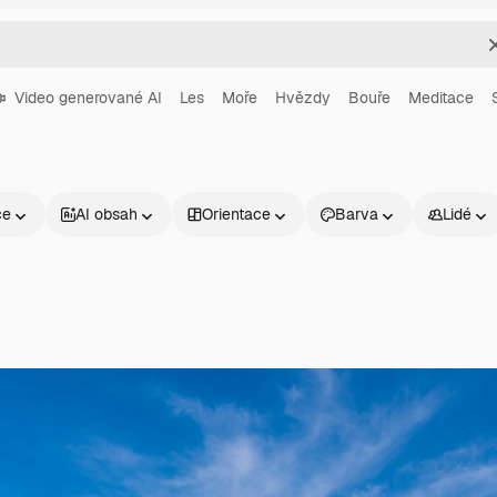
Video generované AI
Les
Moře
Hvězdy
Bouře
Meditace
ce
AI obsah
Orientace
Barva
Lidé
Produkty
Začněte