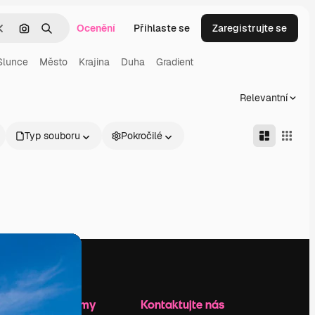
Ocenění
Přihlaste se
Zaregistrujte se
Zrušit
Hledat podle obrázku
Hledat
Slunce
Město
Krajina
Duha
Gradient
Relevantní
Typ souboru
Pokročilé
Zdroje firmy
Kontaktujte nás