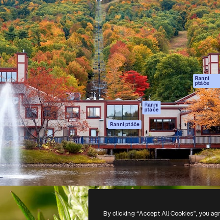
rma pro tvorbu vaší nejlepší
Spaces
Academy
1 milion předplatitelů napříč
AI asistent
Dokumentace
ky, agenturami a studii.
AI generátor
Podpora
obrázků
Podmínky použití
AI generátor videa
Zásady ochrany
AI hlasový
osobních údajů
generátor
Ranní
Originály
ptáče
Stock obsah
Zásady používán
MCP pro
souborů cookie
Ranní
ptáče
Claude/ChatGPT
Centrum důvěry
Agenti
Ranní ptáče
Partneři
API
Firmy
Mobilní aplikace
Všechny nástroje
Magnific
-
2026
Freepik Company S.L.U.
Všechna práva vyhrazena
.
By clicking “Accept All Cookies”, you ag