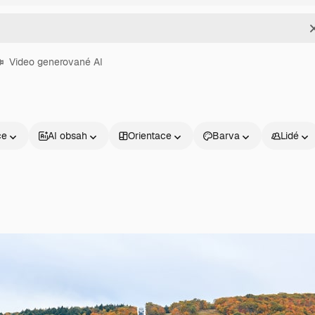
Video generované AI
ce
AI obsah
Orientace
Barva
Lidé
Produkty
Začněte