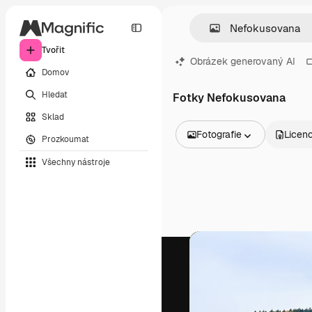
Tvořit
Obrázek generovaný AI
Domov
Hledat
Fotky Nefokusovana
Sklad
Fotografie
Licen
Prozkoumat
Všechny obrázky
Všechny nástroje
Vektory
Ilustrace
Fotografie
PSD
Šablony
Makety
Videa
Záběry
Pohybová grafika
Video šablony
Ikony
3D modely
Písma