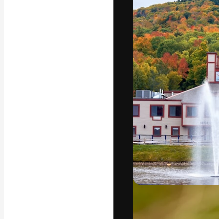
Kreativní platfo
práce. Více než 
kreativci, podni
Čeština
Copyright © 2010