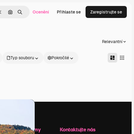
Ocenění
Přihlaste se
Zaregistrujte se
Zrušit
Hledat podle obrázku
Hledat
Relevantní
Typ souboru
Pokročilé
Zdroje firmy
Kontaktujte nás