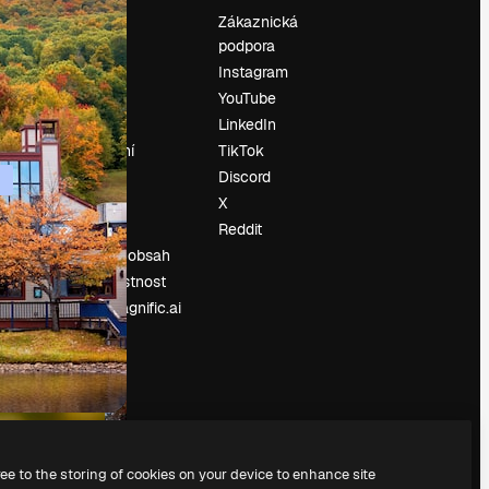
Ocenění
Zákaznická
podpora
O nás
Instagram
Recenze
YouTube
Kariéra
LinkedIn
Trendy
vyhledávání
TikTok
Blog
Discord
Události
X
í
Slidesgo
Reddit
Prodávejte obsah
Tisková místnost
Hledáte magnific.ai
ree to the storing of cookies on your device to enhance site