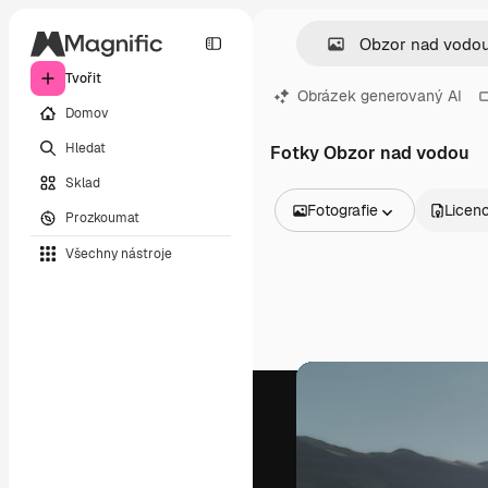
Tvořit
Obrázek generovaný AI
Domov
Hledat
Fotky Obzor nad vodou
Sklad
Fotografie
Licen
Prozkoumat
Všechny obrázky
Všechny nástroje
Vektory
Ilustrace
Fotografie
PSD
Šablony
Makety
Videa
Záběry
Pohybová grafika
Video šablony
Ikony
3D modely
Písma