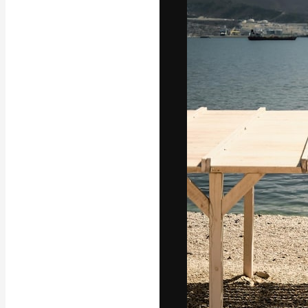
Kreativní platfo
práce. Více než 
kreativci, podni
Čeština
Copyright © 2010