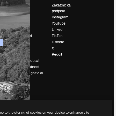
Ocenění
Zákaznická
podpora
O nás
Instagram
Recenze
YouTube
Kariéra
LinkedIn
Trendy
vyhledávání
TikTok
Blog
Discord
Události
X
í
Slidesgo
Reddit
Prodávejte obsah
Tisková místnost
Hledáte magnific.ai
ree to the storing of cookies on your device to enhance site