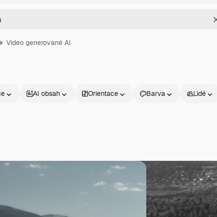
Video generované AI
ce
AI obsah
Orientace
Barva
Lidé
Produkty
Začněte