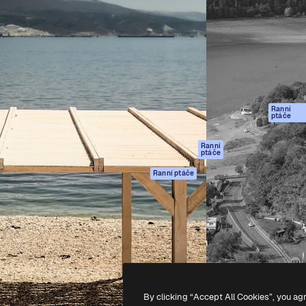
rma pro tvorbu vaší nejlepší
Spaces
Academy
1 milion předplatitelů napříč
AI asistent
Dokumentace
ky, agenturami a studii.
AI generátor
Podpora
obrázků
Podmínky použití
AI generátor videa
Zásady ochrany
AI hlasový
osobních údajů
generátor
Ranní
Originály
ptáče
Stock obsah
Zásady používán
MCP pro
souborů cookie
Ranní
ptáče
Claude/ChatGPT
Centrum důvěry
Agenti
Ranní ptáče
Partneři
API
Firmy
Mobilní aplikace
Všechny nástroje
Magnific
-
2026
Freepik Company S.L.U.
Všechna práva vyhrazena
.
By clicking “Accept All Cookies”, you ag