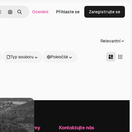
Ocenění
Přihlaste se
Zaregistrujte se
Zrušit
Hledat podle obrázku
Hledat
Relevantní
Typ souboru
Pokročilé
Zdroje firmy
Kontaktujte nás