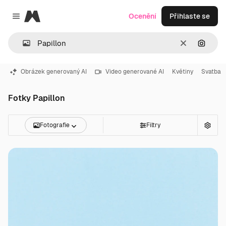
Magnific
Ocenění
Přihlaste se
Close menu
Zrušit
Hledat
Obrázek generovaný AI
Video generované AI
Květiny
Svatba
Fotky Papillon
Fotografie
Filtry