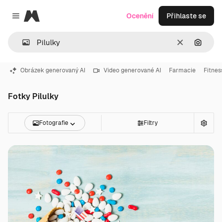
Magnific
Ocenění
Přihlaste se
Close menu
Zrušit
Hledat
Obrázek generovaný AI
Video generované AI
Farmacie
Fitnes
Fotky Pilulky
Fotografie
Filtry