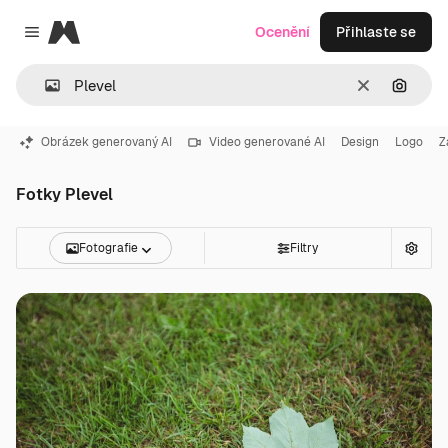
Magnific
Ocenění
Přihlaste se
Close menu
Zrušit
Hledat
Obrázek generovaný AI
Video generované AI
Design
Logo
Z
Fotky Plevel
Fotografie
Filtry