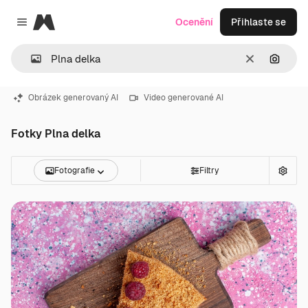
Magnific
Ocenění
Přihlaste se
Close menu
Zrušit
Hledat
Obrázek generovaný AI
Video generované AI
Fotky Plna delka
Fotografie
Filtry