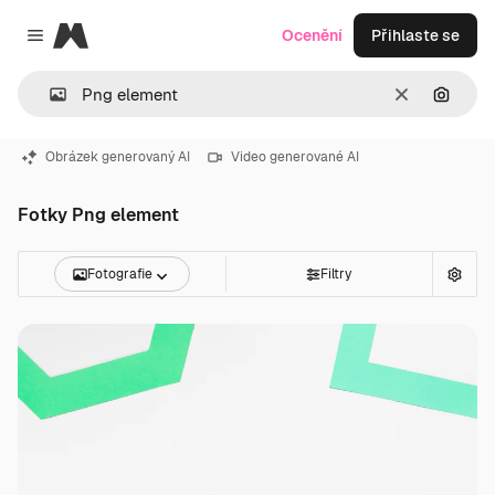
Magnific
Ocenění
Přihlaste se
Close menu
Zrušit
Hledat
Obrázek generovaný AI
Video generované AI
Fotky Png element
Fotografie
Filtry