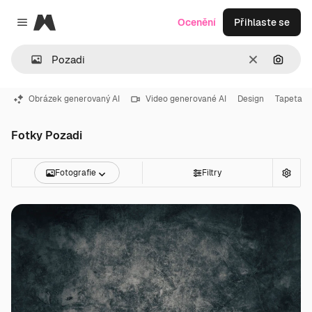
Magnific
Ocenění
Přihlaste se
Close menu
Zrušit
Hledat
Obrázek generovaný AI
Video generované AI
Design
Tapeta
Fotky Pozadi
Fotografie
Filtry