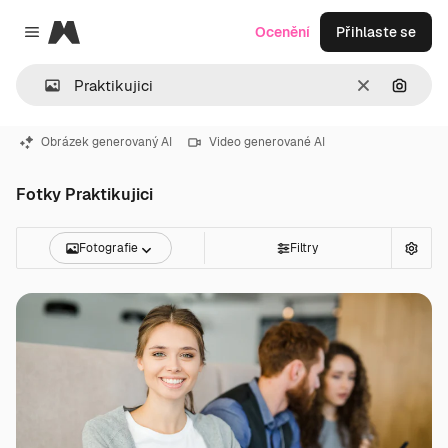
Magnific
Ocenění
Přihlaste se
Close menu
Zrušit
Hledat
Obrázek generovaný AI
Video generované AI
Fotky Praktikujici
Fotografie
Filtry