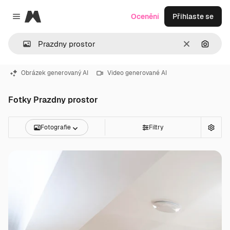
Magnific
Ocenění
Přihlaste se
Close menu
Zrušit
Hledat
Obrázek generovaný AI
Video generované AI
Fotky Prazdny prostor
Fotografie
Filtry