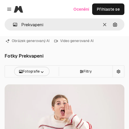
Magnific
Ocenění
Přihlaste se
Close menu
Zrušit
Hledat
Obrázek generovaný AI
Video generované AI
Fotky Prekvapeni
Fotografie
Filtry