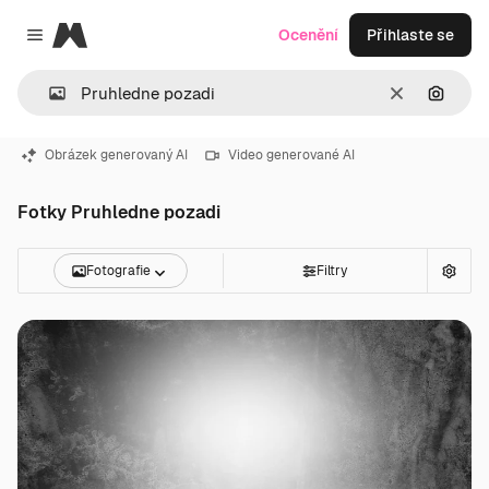
Magnific
Ocenění
Přihlaste se
Close menu
Zrušit
Hledat
Obrázek generovaný AI
Video generované AI
Fotky Pruhledne pozadi
Fotografie
Filtry