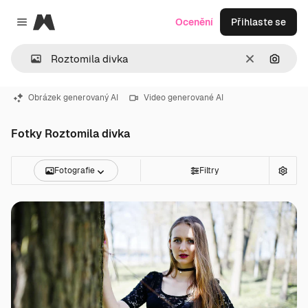
Magnific
Ocenění
Přihlaste se
Close menu
Zrušit
Hledat
Obrázek generovaný AI
Video generované AI
Fotky Roztomila divka
Fotografie
Filtry