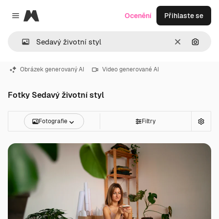
Magnific
Ocenění
Přihlaste se
Close menu
Zrušit
Hledat
Obrázek generovaný AI
Video generované AI
Fotky Sedavý životní styl
Fotografie
Filtry