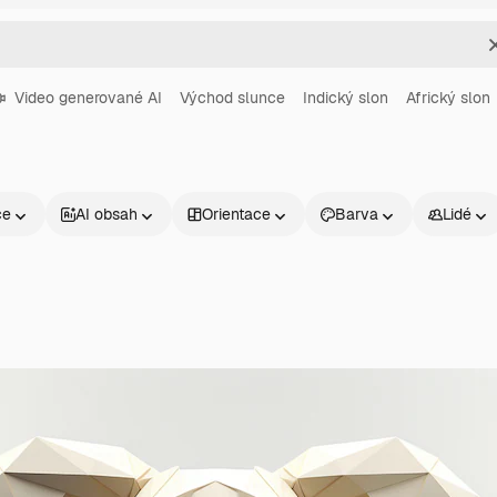
Video generované AI
Východ slunce
Indický slon
Africký slon
ce
AI obsah
Orientace
Barva
Lidé
Produkty
Začněte