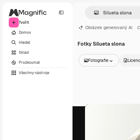
Tvořit
Obrázek generovaný AI
Domov
Hledat
Fotky Silueta slona
Sklad
Fotografie
Licen
Prozkoumat
Všechny obrázky
Všechny nástroje
Vektory
Ilustrace
Fotografie
PSD
Šablony
Makety
Videa
Záběry
Pohybová grafika
Video šablony
Ikony
3D modely
Písma