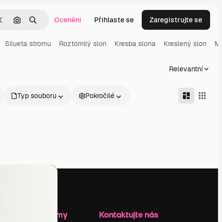
Ocenění
Přihlaste se
Zaregistrujte se
Zrušit
Hledat podle obrázku
Hledat
Silueta stromu
Roztomilý slon
Kresba slona
Kreslený slon
Ma
Relevantní
Typ souboru
Pokročilé
Zdroje firmy
Kontaktujte nás