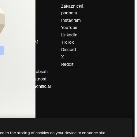
Ocenění
Zákaznická
podpora
O nás
Instagram
Recenze
YouTube
Kariéra
LinkedIn
Trendy
vyhledávání
TikTok
Blog
Discord
Události
X
í
Slidesgo
Reddit
Prodávejte obsah
Tisková místnost
Hledáte magnific.ai
ree to the storing of cookies on your device to enhance site