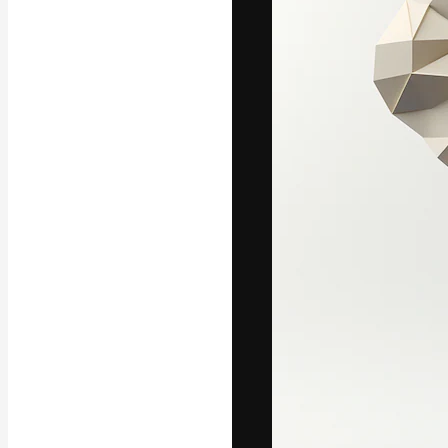
Kreativní platfo
práce. Více než 
kreativci, podni
Čeština
Copyright © 2010