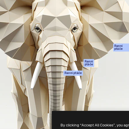
rma pro tvorbu vaší nejlepší
Spaces
Academy
1 milion předplatitelů napříč
AI asistent
Dokumentace
ky, agenturami a studii.
AI generátor
Podpora
obrázků
Podmínky použití
AI generátor videa
Zásady ochrany
AI hlasový
osobních údajů
generátor
Ranní
Originály
ptáče
Stock obsah
Zásady používán
MCP pro
souborů cookie
Ranní
ptáče
Claude/ChatGPT
Centrum důvěry
Agenti
Ranní ptáče
Partneři
API
Firmy
Mobilní aplikace
Všechny nástroje
Magnific
-
2026
Freepik Company S.L.U.
Všechna práva vyhrazena
.
By clicking “Accept All Cookies”, you ag