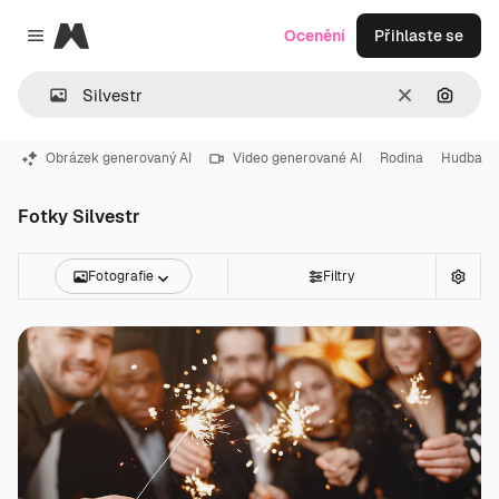
Magnific
Ocenění
Přihlaste se
Close menu
Zrušit
Hledat
Obrázek generovaný AI
Video generované AI
Rodina
Hudba
Fotky Silvestr
Fotografie
Filtry