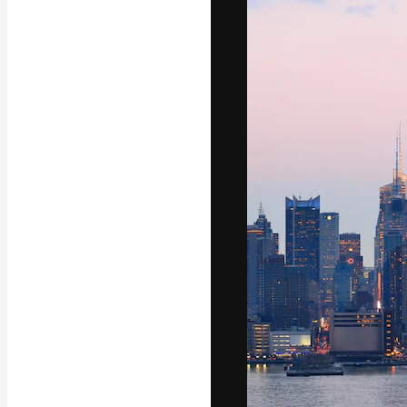
Kreativní platfo
práce. Více než 
kreativci, podni
Čeština
Copyright © 2010