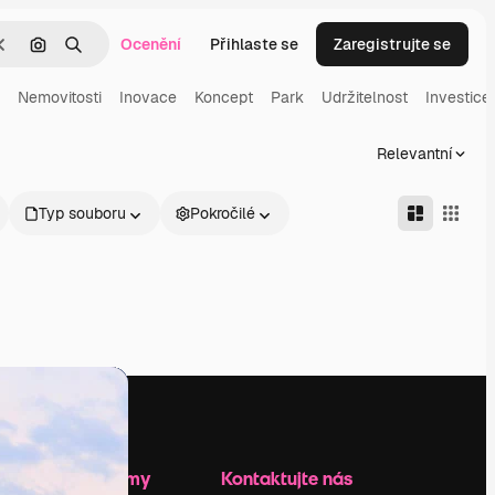
Ocenění
Přihlaste se
Zaregistrujte se
Zrušit
Hledat podle obrázku
Hledat
Nemovitosti
Inovace
Koncept
Park
Udržitelnost
Investice
Relevantní
Typ souboru
Pokročilé
Zdroje firmy
Kontaktujte nás