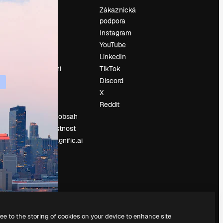
Ocenění
Zákaznická
podpora
O nás
Instagram
Recenze
YouTube
Kariéra
LinkedIn
Trendy
vyhledávání
TikTok
Blog
Discord
Události
X
í
Slidesgo
Reddit
Prodávejte obsah
Tisková místnost
Hledáte magnific.ai
ree to the storing of cookies on your device to enhance site