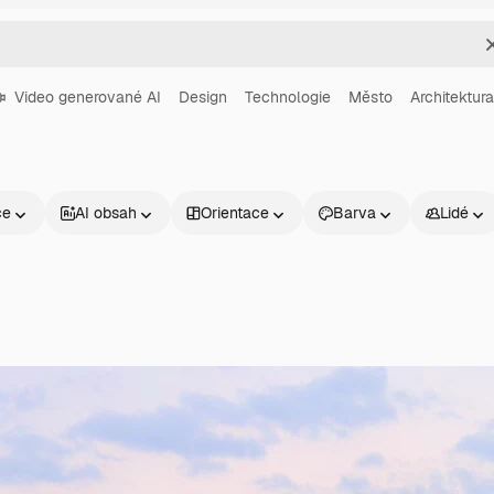
Video generované AI
Design
Technologie
Město
Architektura
ce
AI obsah
Orientace
Barva
Lidé
Produkty
Začněte