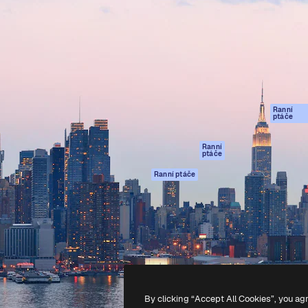
rma pro tvorbu vaší nejlepší
Spaces
Academy
1 milion předplatitelů napříč
AI asistent
Dokumentace
ky, agenturami a studii.
AI generátor
Podpora
obrázků
Podmínky použití
AI generátor videa
Zásady ochrany
AI hlasový
osobních údajů
generátor
Ranní
Originály
ptáče
Stock obsah
Zásady používán
MCP pro
souborů cookie
Ranní
ptáče
Claude/ChatGPT
Centrum důvěry
Agenti
Ranní ptáče
Partneři
API
Firmy
Mobilní aplikace
Všechny nástroje
Magnific
-
2026
Freepik Company S.L.U.
Všechna práva vyhrazena
.
By clicking “Accept All Cookies”, you ag