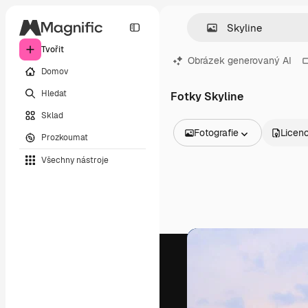
Tvořit
Obrázek generovaný AI
Domov
Hledat
Fotky Skyline
Sklad
Fotografie
Licen
Prozkoumat
Všechny obrázky
Všechny nástroje
Vektory
Ilustrace
Fotografie
PSD
Šablony
Makety
Videa
Záběry
Pohybová grafika
Video šablony
Ikony
3D modely
Písma