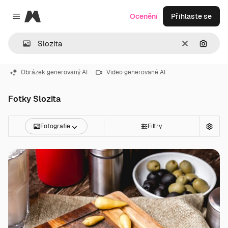
Magnific
Ocenění
Přihlaste se
Close menu
Zrušit
Hledat
Obrázek generovaný AI
Video generované AI
Fotky Slozita
Fotografie
Filtry