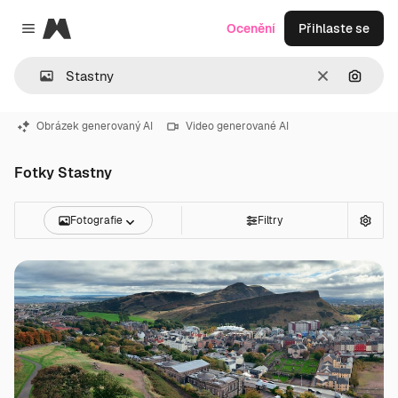
Magnific
Ocenění
Přihlaste se
Close menu
Zrušit
Hledat
Obrázek generovaný AI
Video generované AI
Fotky Stastny
Fotografie
Filtry