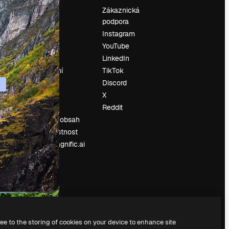
Ocenění
Zákaznická
podpora
O nás
Instagram
Recenze
YouTube
Kariéra
LinkedIn
Trendy
vyhledávání
TikTok
Blog
Discord
Události
X
í
Slidesgo
Reddit
Prodávejte obsah
Tisková místnost
Hledáte magnific.ai
ree to the storing of cookies on your device to enhance site