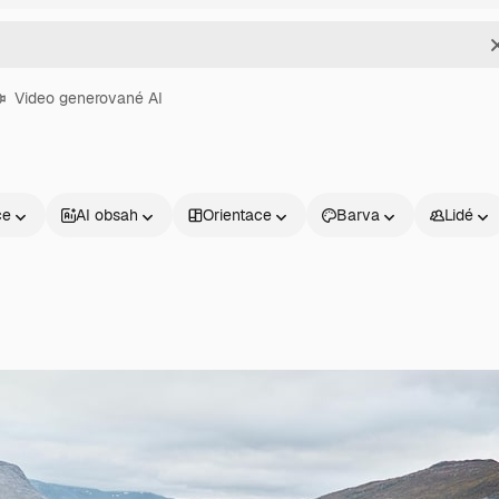
Video generované AI
ce
AI obsah
Orientace
Barva
Lidé
Produkty
Začněte