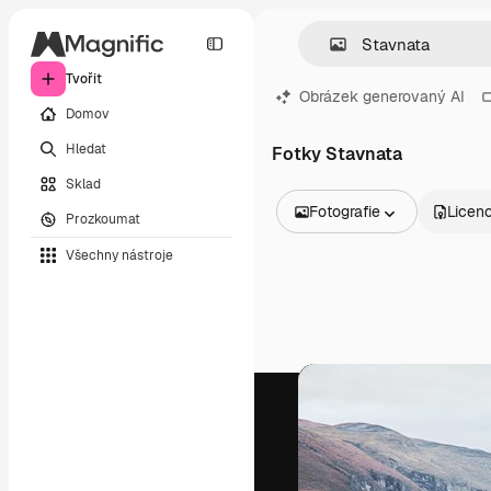
Tvořit
Obrázek generovaný AI
Domov
Hledat
Fotky Stavnata
Sklad
Fotografie
Licen
Prozkoumat
Všechny obrázky
Všechny nástroje
Vektory
Ilustrace
Fotografie
PSD
Šablony
Makety
Videa
Záběry
Pohybová grafika
Video šablony
Ikony
3D modely
Písma