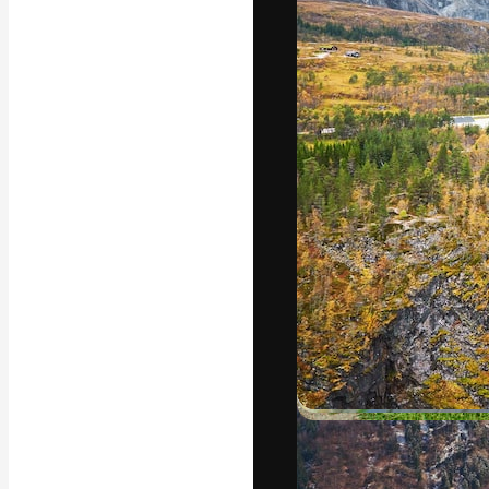
Kreativní platfo
práce. Více než 
kreativci, podni
Čeština
Copyright © 2010