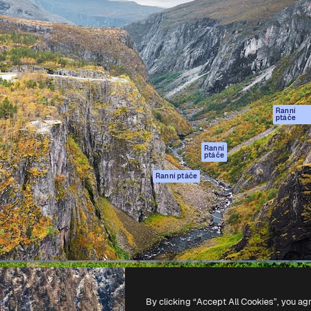
rma pro tvorbu vaší nejlepší
Spaces
Academy
1 milion předplatitelů napříč
AI asistent
Dokumentace
ky, agenturami a studii.
AI generátor
Podpora
obrázků
Podmínky použití
AI generátor videa
Zásady ochrany
AI hlasový
osobních údajů
generátor
Ranní
Originály
ptáče
Stock obsah
Zásady používán
MCP pro
souborů cookie
Ranní
ptáče
Claude/ChatGPT
Centrum důvěry
Agenti
Ranní ptáče
Partneři
API
Firmy
Mobilní aplikace
Všechny nástroje
Magnific
-
2026
Freepik Company S.L.U.
Všechna práva vyhrazena
.
By clicking “Accept All Cookies”, you ag