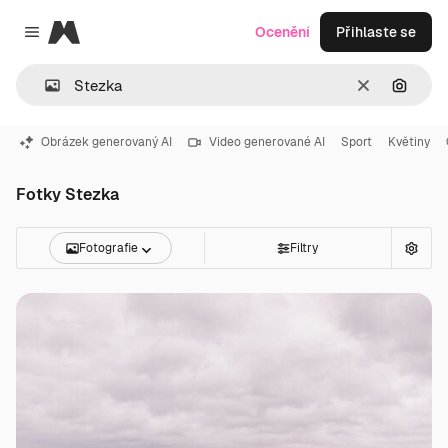
Magnific
Ocenění
Přihlaste se
Close menu
Zrušit
Hledat
Obrázek generovaný AI
Video generované AI
Sport
Květiny
Fotky Stezka
Fotografie
Filtry