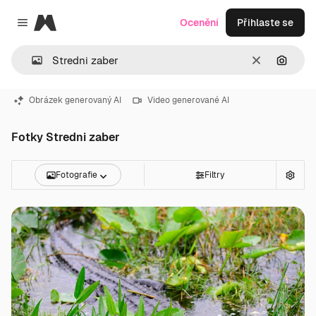
Magnific
Ocenění
Přihlaste se
Close menu
Zrušit
Hledat
Obrázek generovaný AI
Video generované AI
Fotky Stredni zaber
Fotografie
Filtry