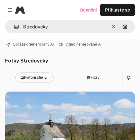
Magnific
Ocenění
Přihlaste se
Close menu
Zrušit
Hledat
Obrázek generovaný AI
Video generované AI
Fotky Stredoveky
Fotografie
Filtry