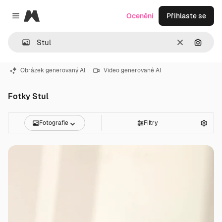
Magnific
Ocenění
Přihlaste se
Close menu
Zrušit
Hledat
Obrázek generovaný AI
Video generované AI
Fotky Stul
Fotografie
Filtry