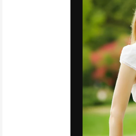
Kreativní platfo
práce. Více než 
kreativci, podni
Čeština
Copyright © 2010