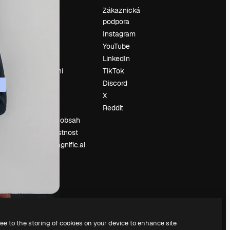
Ocenění
Zákaznická
podpora
O nás
Instagram
Recenze
YouTube
Kariéra
LinkedIn
Trendy
vyhledávání
TikTok
Blog
Discord
Události
X
í
Slidesgo
Reddit
Prodávejte obsah
Tisková místnost
Hledáte magnific.ai
ree to the storing of cookies on your device to enhance site