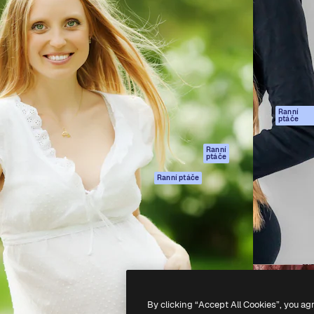
rma pro tvorbu vaší nejlepší
Spaces
Academy
1 milion předplatitelů napříč
AI asistent
Dokumentace
ky, agenturami a studii.
AI generátor
Podpora
obrázků
Podmínky použití
AI generátor videa
Zásady ochrany
AI hlasový
osobních údajů
generátor
Ranní
Originály
ptáče
Stock obsah
Zásady používán
MCP pro
souborů cookie
Ranní
ptáče
Claude/ChatGPT
Centrum důvěry
Agenti
Ranní ptáče
Partneři
API
Firmy
Mobilní aplikace
Všechny nástroje
Magnific
-
2026
Freepik Company S.L.U.
Všechna práva vyhrazena
.
By clicking “Accept All Cookies”, you ag