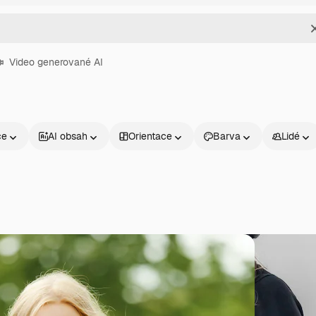
Video generované AI
ce
AI obsah
Orientace
Barva
Lidé
Produkty
Začněte