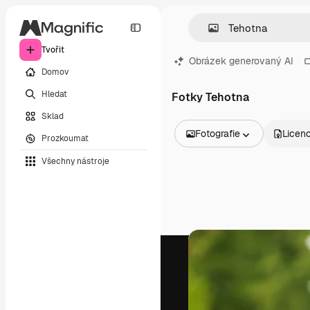
Tvořit
Obrázek generovaný AI
Domov
Hledat
Fotky Tehotna
Sklad
Fotografie
Licen
Prozkoumat
Všechny obrázky
Všechny nástroje
Vektory
Ilustrace
Fotografie
PSD
Šablony
Makety
Videa
Záběry
Pohybová grafika
Video šablony
Ikony
3D modely
Písma